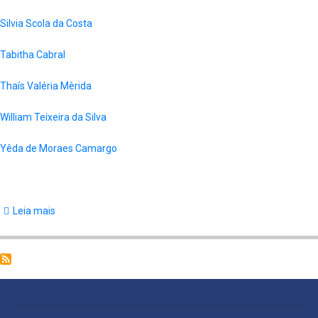
Silvia Scola da Costa
Tabitha Cabral
Thaís Valéria Mèrida
William Teixeira da Silva
Yêda de Moraes Camargo
Leia mais
sobre
Certificados
21.10.2015